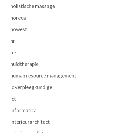
holistische massage
horeca
howest
hr
hts
huidtherapie
human resource management
ic verpleegkundige
ict
informatica
interieurarchitect