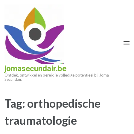
Ga
naar
inhoud
(druk
op
enter)
jomasecundair.be
Ontdek, ontwikkel en bereik je volledige potentieel bij Joma
Secundair.
Tag:
orthopedische
traumatologie