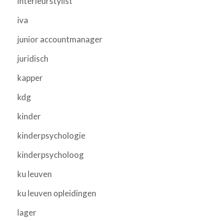
interieurstylist
iva
junior accountmanager
juridisch
kapper
kdg
kinder
kinderpsychologie
kinderpsycholoog
ku leuven
ku leuven opleidingen
lager