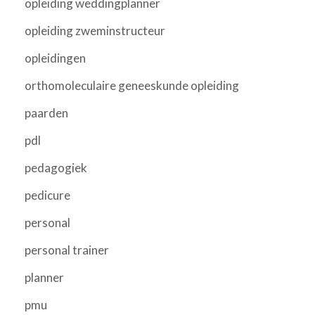
opleiding weddingplanner
opleiding zweminstructeur
opleidingen
orthomoleculaire geneeskunde opleiding
paarden
pdl
pedagogiek
pedicure
personal
personal trainer
planner
pmu