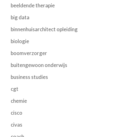
beeldende therapie
big data
binnenhuisarchitect opleiding
biologie
boomverzorger
buitengewoon onderwijs
business studies
cgt
chemie
cisco
civas
coach