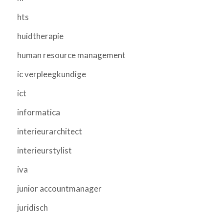
hts
huidtherapie
human resource management
ic verpleegkundige
ict
informatica
interieurarchitect
interieurstylist
iva
junior accountmanager
juridisch