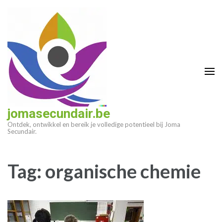
Ga
naar
inhoud
(druk
op
enter)
jomasecundair.be
Ontdek, ontwikkel en bereik je volledige potentieel bij Joma
Secundair.
Tag:
organische chemie