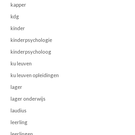
kapper
kdg
kinder
kinderpsychologie
kinderpsycholoog
ku leuven
ku leuven opleidingen
lager
lager onderwijs
laudius
leerling
leerlingen