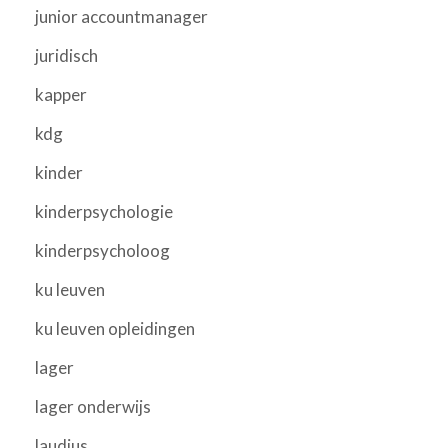
junior accountmanager
juridisch
kapper
kdg
kinder
kinderpsychologie
kinderpsycholoog
ku leuven
ku leuven opleidingen
lager
lager onderwijs
laudius