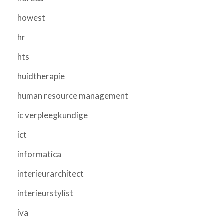
howest
hr
hts
huidtherapie
human resource management
ic verpleegkundige
ict
informatica
interieurarchitect
interieurstylist
iva