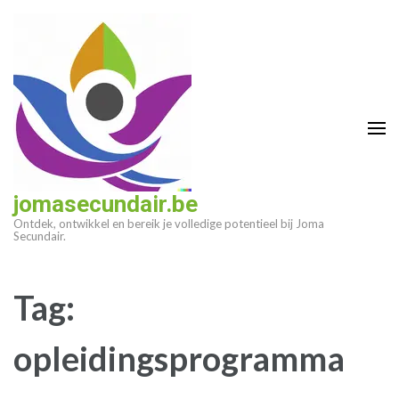
Ga
naar
inhoud
(druk
op
enter)
jomasecundair.be
Ontdek, ontwikkel en bereik je volledige potentieel bij Joma
Secundair.
Tag:
opleidingsprogramma