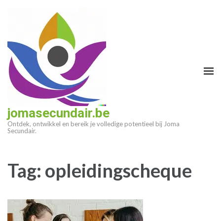
Ga
naar
inhoud
(druk
op
enter)
jomasecundair.be
Ontdek, ontwikkel en bereik je volledige potentieel bij Joma
Secundair.
Tag:
opleidingscheque