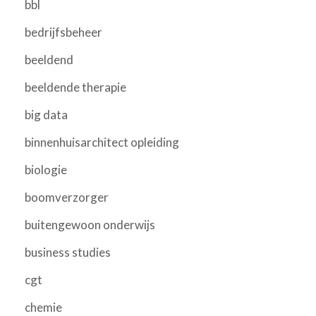
bbl
bedrijfsbeheer
beeldend
beeldende therapie
big data
binnenhuisarchitect opleiding
biologie
boomverzorger
buitengewoon onderwijs
business studies
cgt
chemie