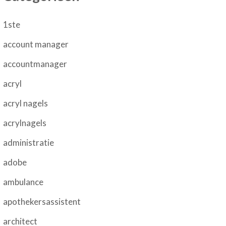
1ste
account manager
accountmanager
acryl
acryl nagels
acrylnagels
administratie
adobe
ambulance
apothekersassistent
architect