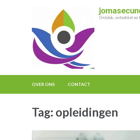
Ga
jomasecund
naar
Ontdek, ontwikkel en b
inhoud
(druk
op
enter)
OVER ONS
CONTACT
Tag:
opleidingen