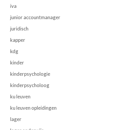
iva
junior accountmanager
juridisch
kapper
kdg
kinder
kinderpsychologie
kinderpsycholoog
ku leuven
ku leuven opleidingen
lager