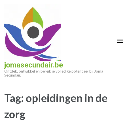
Ga
naar
inhoud
(druk
op
enter)
jomasecundair.be
Ontdek, ontwikkel en bereik je volledige potentieel bij Joma
Secundair.
Tag:
opleidingen in de
zorg