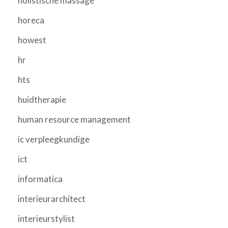
holistische massage
horeca
howest
hr
hts
huidtherapie
human resource management
ic verpleegkundige
ict
informatica
interieurarchitect
interieurstylist