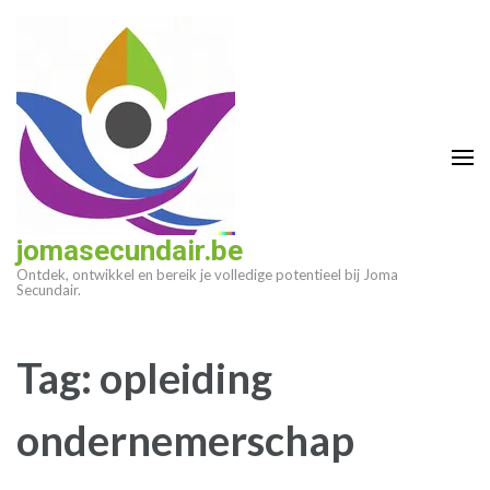
Ga
naar
inhoud
(druk
op
enter)
jomasecundair.be
Ontdek, ontwikkel en bereik je volledige potentieel bij Joma
Secundair.
Tag:
opleiding
ondernemerschap