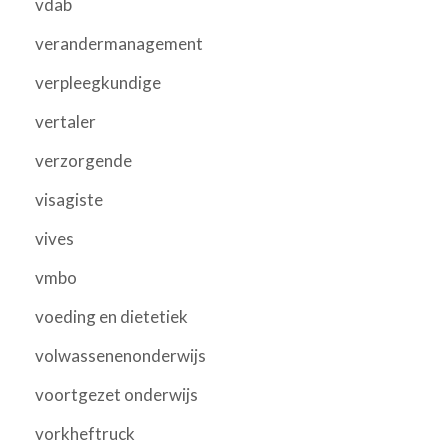
vdab
verandermanagement
verpleegkundige
vertaler
verzorgende
visagiste
vives
vmbo
voeding en dietetiek
volwassenenonderwijs
voortgezet onderwijs
vorkheftruck