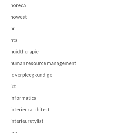
horeca
howest
hr
hts
huidtherapie
human resource management
ic verpleegkundige
ict
informatica
interieurarchitect
interieurstylist
iva