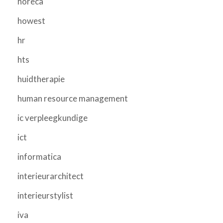
horeca
howest
hr
hts
huidtherapie
human resource management
ic verpleegkundige
ict
informatica
interieurarchitect
interieurstylist
iva