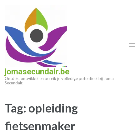
Ga
naar
inhoud
(druk
op
enter)
jomasecundair.be
Ontdek, ontwikkel en bereik je volledige potentieel bij Joma
Secundair.
Tag:
opleiding
fietsenmaker