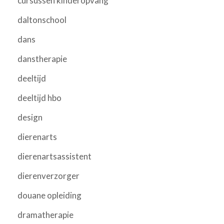
cursussen kinderopvang
daltonschool
dans
danstherapie
deeltijd
deeltijd hbo
design
dierenarts
dierenartsassistent
dierenverzorger
douane opleiding
dramatherapie