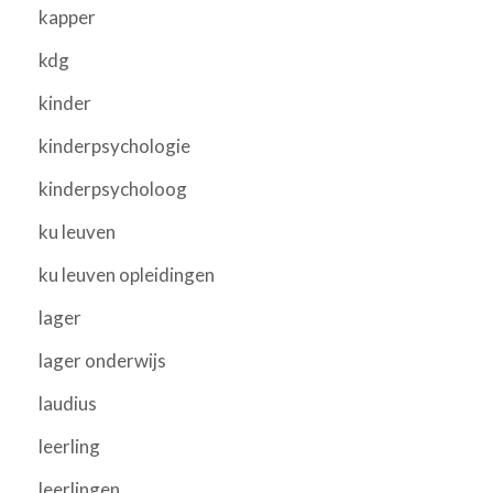
kapper
kdg
kinder
kinderpsychologie
kinderpsycholoog
ku leuven
ku leuven opleidingen
lager
lager onderwijs
laudius
leerling
leerlingen