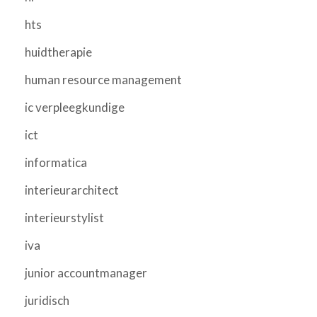
hts
huidtherapie
human resource management
ic verpleegkundige
ict
informatica
interieurarchitect
interieurstylist
iva
junior accountmanager
juridisch