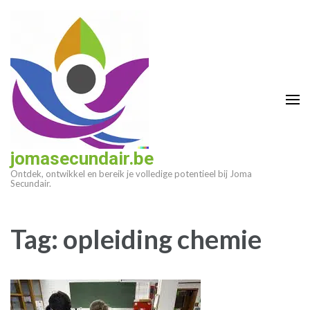
Ga
naar
inhoud
(druk
op
enter)
jomasecundair.be
Ontdek, ontwikkel en bereik je volledige potentieel bij Joma
Secundair.
Tag:
opleiding chemie