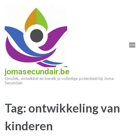
Ga
naar
inhoud
(druk
op
enter)
jomasecundair.be
Ontdek, ontwikkel en bereik je volledige potentieel bij Joma
Secundair.
Tag:
ontwikkeling van
kinderen