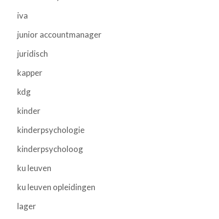
iva
junior accountmanager
juridisch
kapper
kdg
kinder
kinderpsychologie
kinderpsycholoog
ku leuven
ku leuven opleidingen
lager