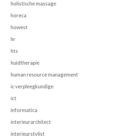
holistische massage
horeca
howest
hr
hts
huidtherapie
human resource management
ic verpleegkundige
ict
informatica
interieurarchitect
interieurstylist