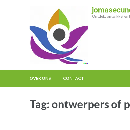
Ga
jomasecund
naar
Ontdek, ontwikkel en b
inhoud
(druk
op
enter)
OVER ONS
CONTACT
Tag:
ontwerpers of p