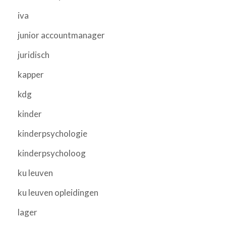
iva
junior accountmanager
juridisch
kapper
kdg
kinder
kinderpsychologie
kinderpsycholoog
ku leuven
ku leuven opleidingen
lager