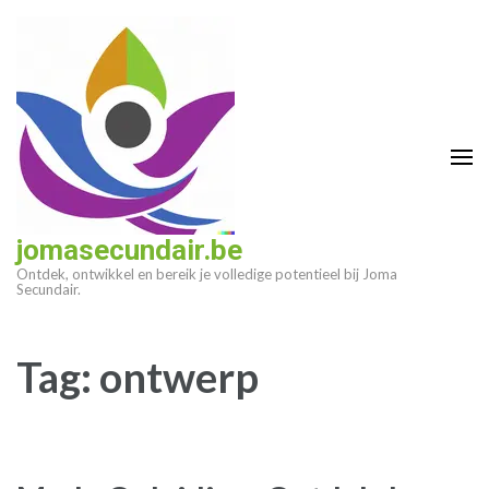
Ga
naar
inhoud
(druk
op
enter)
jomasecundair.be
Ontdek, ontwikkel en bereik je volledige potentieel bij Joma
Secundair.
Tag:
ontwerp