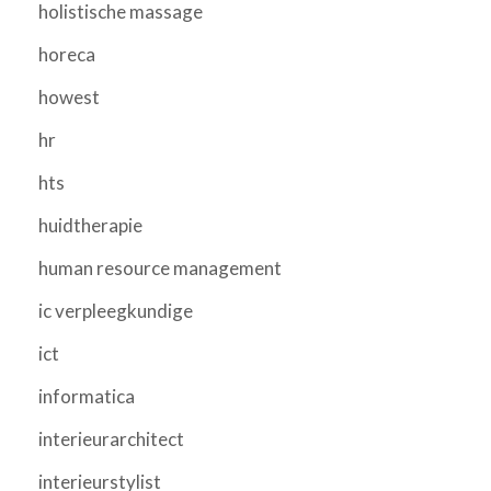
holistische massage
horeca
howest
hr
hts
huidtherapie
human resource management
ic verpleegkundige
ict
informatica
interieurarchitect
interieurstylist