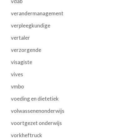
vdab
verandermanagement
verpleegkundige
vertaler
verzorgende
visagiste
vives
vmbo
voeding en dietetiek
volwassenenonderwijs
voortgezet onderwijs
vorkheftruck