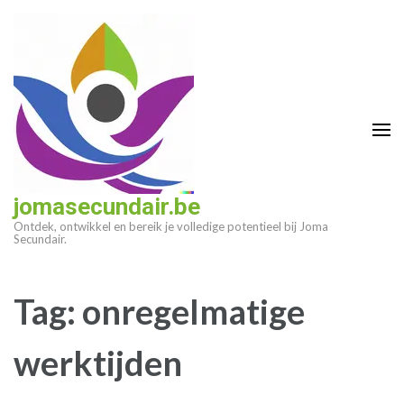
Ga
naar
inhoud
(druk
op
enter)
jomasecundair.be
Ontdek, ontwikkel en bereik je volledige potentieel bij Joma
Secundair.
Tag:
onregelmatige
werktijden