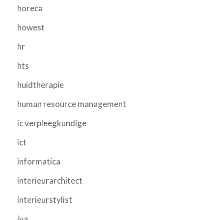
horeca
howest
hr
hts
huidtherapie
human resource management
ic verpleegkundige
ict
informatica
interieurarchitect
interieurstylist
iva