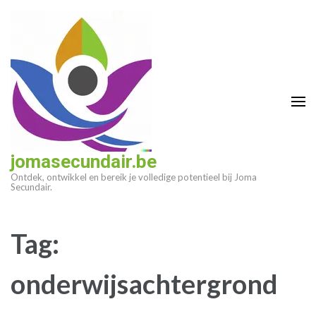
Ga
naar
inhoud
(druk
op
enter)
jomasecundair.be
Ontdek, ontwikkel en bereik je volledige potentieel bij Joma
Secundair.
Tag:
onderwijsachtergrond