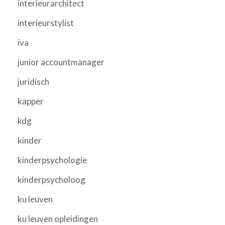
interieurarchitect
interieurstylist
iva
junior accountmanager
juridisch
kapper
kdg
kinder
kinderpsychologie
kinderpsycholoog
ku leuven
ku leuven opleidingen