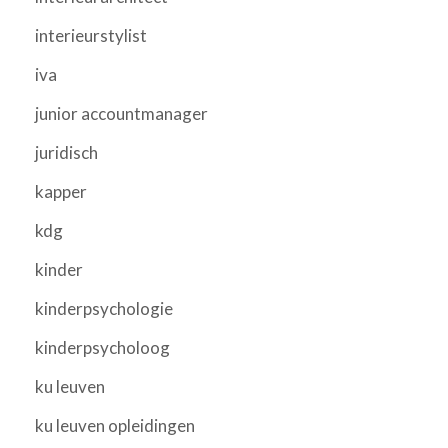
interieurstylist
iva
junior accountmanager
juridisch
kapper
kdg
kinder
kinderpsychologie
kinderpsycholoog
ku leuven
ku leuven opleidingen