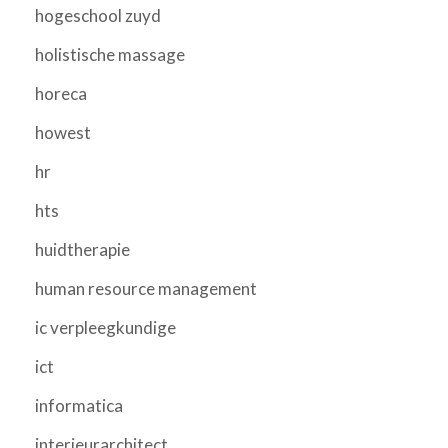
hogeschool zuyd
holistische massage
horeca
howest
hr
hts
huidtherapie
human resource management
ic verpleegkundige
ict
informatica
interieurarchitect