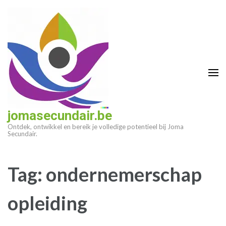
Ga
naar
inhoud
(druk
op
enter)
jomasecundair.be
Ontdek, ontwikkel en bereik je volledige potentieel bij Joma
Secundair.
Tag:
ondernemerschap
opleiding