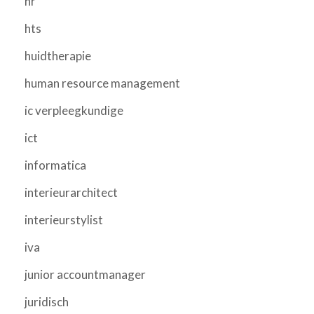
hr
hts
huidtherapie
human resource management
ic verpleegkundige
ict
informatica
interieurarchitect
interieurstylist
iva
junior accountmanager
juridisch