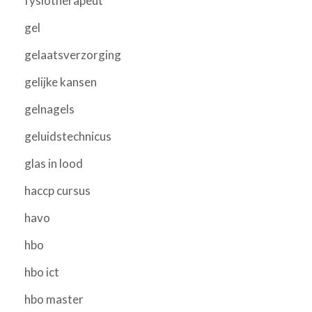
fysiotherapeut
gel
gelaatsverzorging
gelijke kansen
gelnagels
geluidstechnicus
glas in lood
haccp cursus
havo
hbo
hbo ict
hbo master