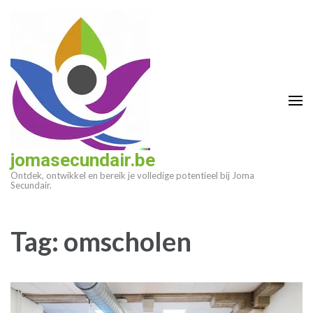
Ga
naar
inhoud
(druk
op
enter)
jomasecundair.be
Ontdek, ontwikkel en bereik je volledige potentieel bij Joma
Secundair.
Tag:
omscholen