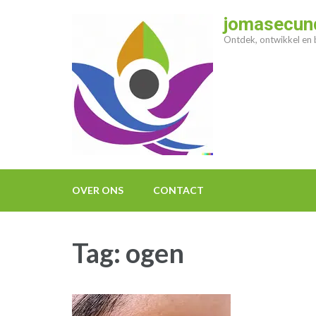
Ga
jomasecund
naar
Ontdek, ontwikkel en b
inhoud
(druk
op
enter)
OVER ONS
CONTACT
Tag:
ogen