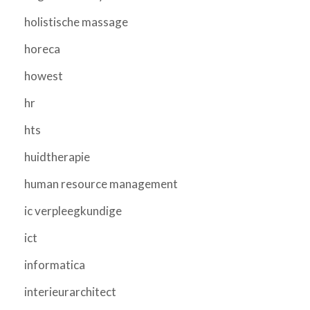
holistische massage
horeca
howest
hr
hts
huidtherapie
human resource management
ic verpleegkundige
ict
informatica
interieurarchitect