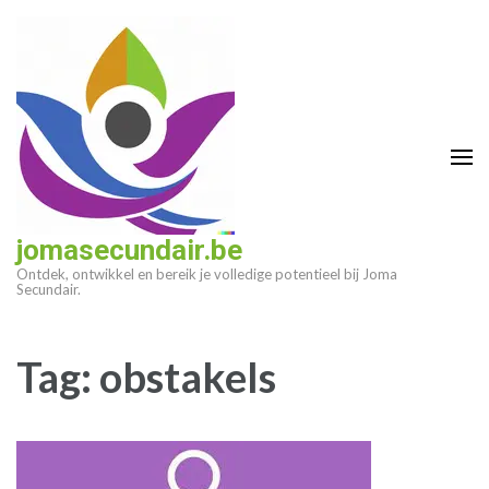
Ga
naar
inhoud
(druk
op
enter)
jomasecundair.be
Ontdek, ontwikkel en bereik je volledige potentieel bij Joma
Secundair.
Tag:
obstakels