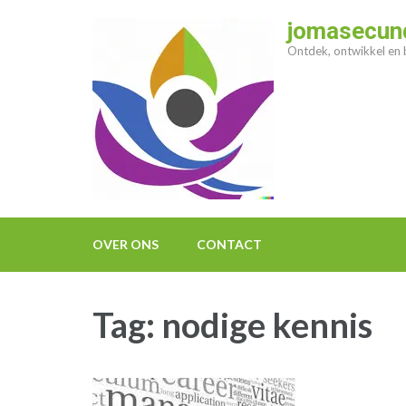
Ga
jomasecund
naar
Ontdek, ontwikkel en b
inhoud
(druk
op
enter)
OVER ONS
CONTACT
Tag:
nodige kennis