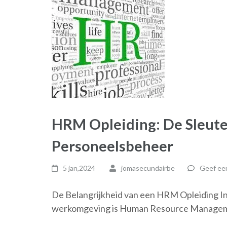
HRM Opleiding: De Sleutel
Personeelsbeheer
5 jan,2024
jomasecundairbe
Geef een
De Belangrijkheid van een HRM Opleiding I
werkomgeving is Human Resource Managem