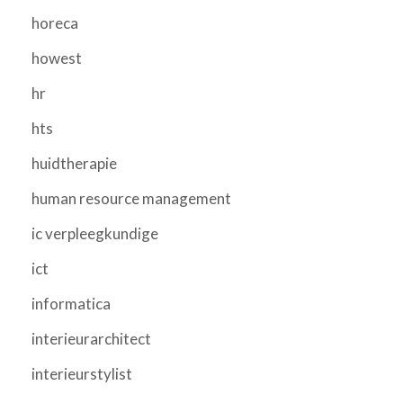
horeca
howest
hr
hts
huidtherapie
human resource management
ic verpleegkundige
ict
informatica
interieurarchitect
interieurstylist