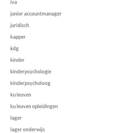
iva
junior accountmanager
juridisch
kapper
kdg
kinder
kinderpsychologie
kinderpsycholoog
ku leuven
ku leuven opleidingen
lager
lager onderwijs