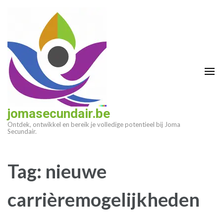
Ga
naar
inhoud
(druk
op
enter)
jomasecundair.be
Ontdek, ontwikkel en bereik je volledige potentieel bij Joma
Secundair.
Tag:
nieuwe
carrièremogelijkheden