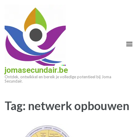
Ga
naar
inhoud
(druk
op
enter)
jomasecundair.be
Ontdek, ontwikkel en bereik je volledige potentieel bij Joma
Secundair.
Tag:
netwerk opbouwen