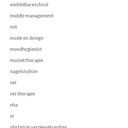
middelbareschool
middle management
mit
mode en design
mondhygienist
muziektherapie
nagelstyliste
nei
nei therapie
nha
nl
obstetrie verpleegkundige