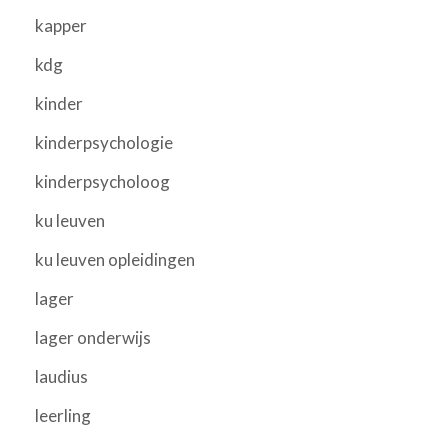
kapper
kdg
kinder
kinderpsychologie
kinderpsycholoog
ku leuven
ku leuven opleidingen
lager
lager onderwijs
laudius
leerling