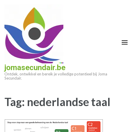
Ga
naar
inhoud
(druk
op
enter)
jomasecundair.be
Ontdek, ontwikkel en bereik je volledige potentieel bij Joma
Secundair.
Tag:
nederlandse taal