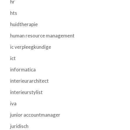
hr
hts
huidtherapie
human resource management
ic verpleegkundige
ict
informatica
interieurarchitect
interieurstylist
iva
junior accountmanager
juridisch