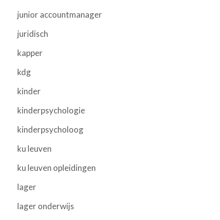
junior accountmanager
juridisch
kapper
kdg
kinder
kinderpsychologie
kinderpsycholoog
ku leuven
ku leuven opleidingen
lager
lager onderwijs