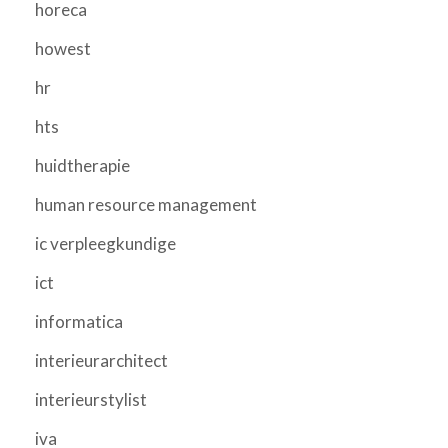
horeca
howest
hr
hts
huidtherapie
human resource management
ic verpleegkundige
ict
informatica
interieurarchitect
interieurstylist
iva