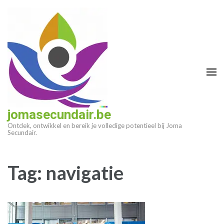
Ga
naar
inhoud
(druk
op
enter)
jomasecundair.be
Ontdek, ontwikkel en bereik je volledige potentieel bij Joma
Secundair.
Tag:
navigatie