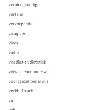
verpleegkundige
vertaler
verzorgende
visagiste
vives
vmbo
voeding en dietetiek
volwassenenonderwijs
voortgezet onderwijs
vorkheftruck
vu
vub