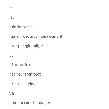
hr
hts
huidtherapie
human resource management
ic verpleegkundige
ict
informatica
interieurarchitect
interieurstylist
iva
junior accountmanager