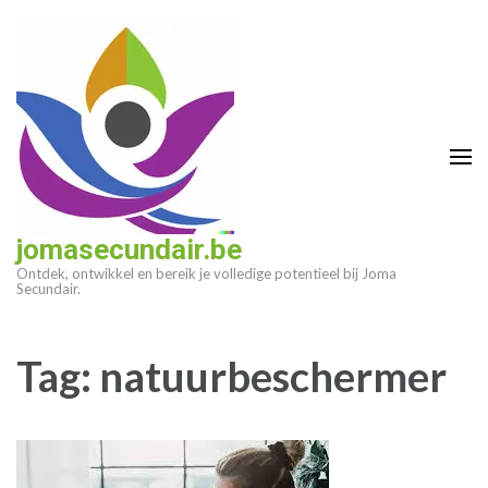
Ga
naar
inhoud
(druk
op
enter)
jomasecundair.be
Ontdek, ontwikkel en bereik je volledige potentieel bij Joma
Secundair.
Tag:
natuurbeschermer