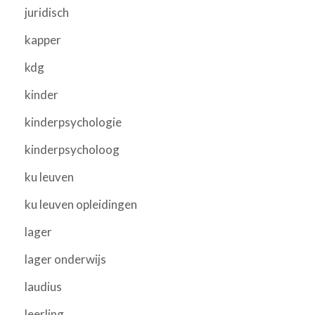
juridisch
kapper
kdg
kinder
kinderpsychologie
kinderpsycholoog
ku leuven
ku leuven opleidingen
lager
lager onderwijs
laudius
leerling