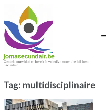
Ga
naar
inhoud
(druk
op
enter)
jomasecundair.be
Ontdek, ontwikkel en bereik je volledige potentieel bij Joma
Secundair.
Tag:
multidisciplinaire