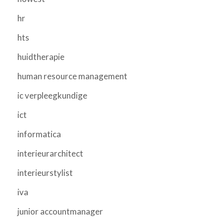
hr
hts
huidtherapie
human resource management
ic verpleegkundige
ict
informatica
interieurarchitect
interieurstylist
iva
junior accountmanager