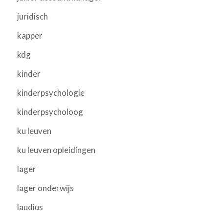
juridisch
kapper
kdg
kinder
kinderpsychologie
kinderpsycholoog
ku leuven
ku leuven opleidingen
lager
lager onderwijs
laudius