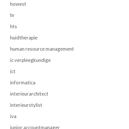
howest
hr
hts
huidtherapie
human resource management
ic verpleegkundige
ict
informatica
interieurarchitect
interieurstylist
iva
junior accountmanager