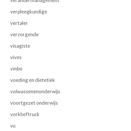
verandermanagement
verpleegkundige
vertaler
verzorgende
visagiste
vives
vmbo
voeding en dietetiek
volwassenenonderwijs
voortgezet onderwijs
vorkheftruck
vu