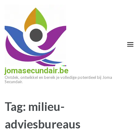
Ga
naar
inhoud
(druk
op
enter)
jomasecundair.be
Ontdek, ontwikkel en bereik je volledige potentieel bij Joma
Secundair.
Tag:
milieu-
adviesbureaus