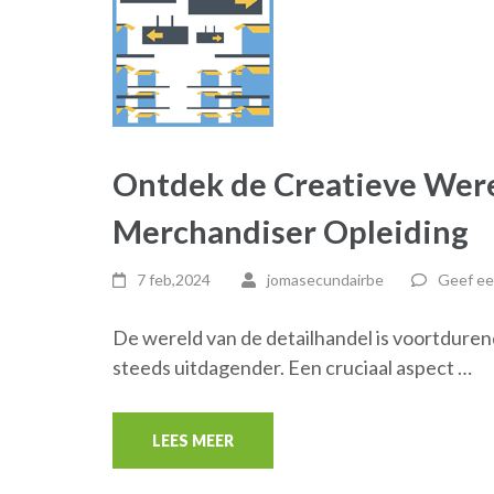
Ontdek de Creatieve Were
Merchandiser Opleiding
7 feb,2024
jomasecundairbe
Geef ee
De wereld van de detailhandel is voortdure
steeds uitdagender. Een cruciaal aspect …
LEES MEER