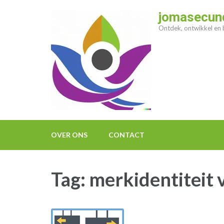
Ga
jomasecund
naar
Ontdek, ontwikkel en b
inhoud
(druk
op
enter)
OVER ONS
CONTACT
Tag:
merkidentiteit 