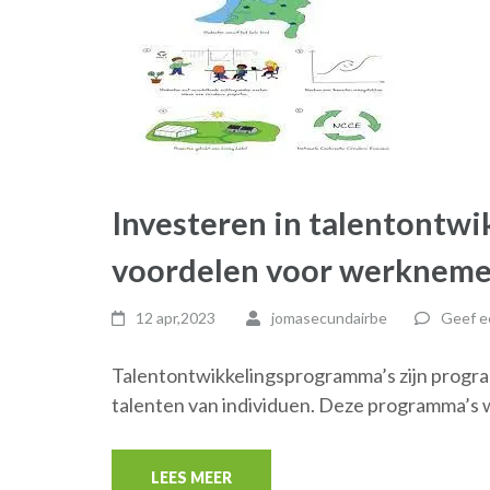
Investeren in talentontw
voordelen voor werkneme
12 apr,2023
jomasecundairbe
Geef e
Talentontwikkelingsprogramma’s zijn program
talenten van individuen. Deze programma’s
LEES MEER