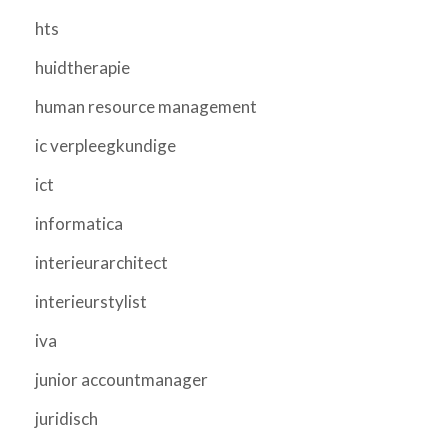
hts
huidtherapie
human resource management
ic verpleegkundige
ict
informatica
interieurarchitect
interieurstylist
iva
junior accountmanager
juridisch