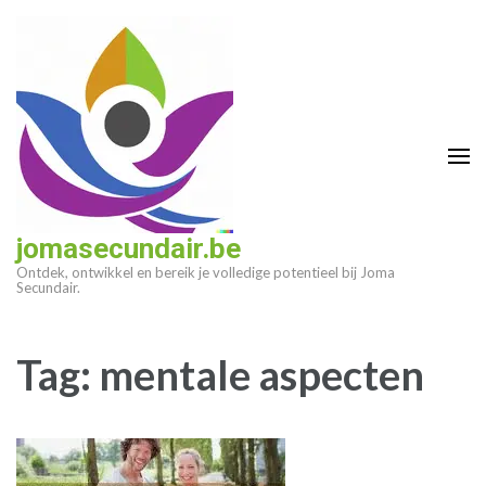
Ga
naar
inhoud
(druk
op
enter)
jomasecundair.be
Ontdek, ontwikkel en bereik je volledige potentieel bij Joma
Secundair.
Tag:
mentale aspecten