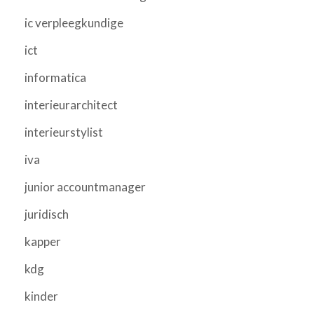
ic verpleegkundige
ict
informatica
interieurarchitect
interieurstylist
iva
junior accountmanager
juridisch
kapper
kdg
kinder