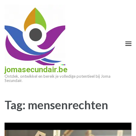
Ga
naar
inhoud
(druk
op
enter)
jomasecundair.be
Ontdek, ontwikkel en bereik je volledige potentieel bij Joma
Secundair.
Tag:
mensenrechten