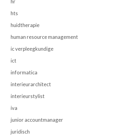
hr
hts
huidtherapie
human resource management
ic verpleegkundige
ict
informatica
interieurarchitect
interieurstylist
iva
junior accountmanager
juridisch