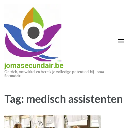
Ga
naar
inhoud
(druk
op
enter)
jomasecundair.be
Ontdek, ontwikkel en bereik je volledige potentieel bij Joma
Secundair.
Tag:
medisch assistenten