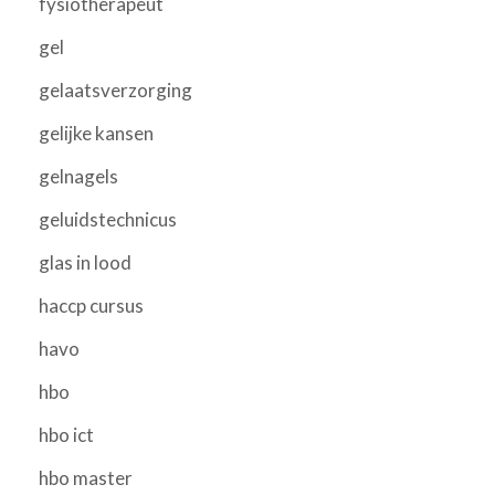
fysiotherapeut
gel
gelaatsverzorging
gelijke kansen
gelnagels
geluidstechnicus
glas in lood
haccp cursus
havo
hbo
hbo ict
hbo master