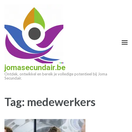
Ga
naar
inhoud
(druk
op
enter)
jomasecundair.be
Ontdek, ontwikkel en bereik je volledige potentieel bij Joma
Secundair.
Tag:
medewerkers