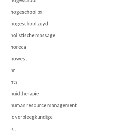
hogeschool
hogeschool pxl
hogeschool zuyd
holistische massage
horeca
howest
hr
hts
huidtherapie
human resource management
ic verpleegkundige
ict