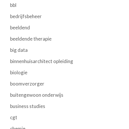
bbl
bedrijfsbeheer
beeldend
beeldende therapie
big data
binnenhuisarchitect opleiding
biologie
boomverzorger
buitengewoon onderwijs
business studies
cgt
chemie