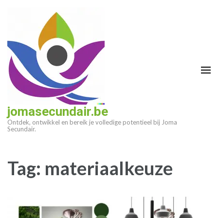
Ga
naar
inhoud
(druk
op
enter)
jomasecundair.be
Ontdek, ontwikkel en bereik je volledige potentieel bij Joma
Secundair.
Tag:
materiaalkeuze