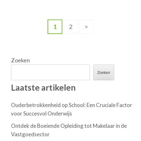
Berichten
Pagina
Pagina
1
2
>
paginering
Zoeken
Zoeken
Laatste artikelen
Ouderbetrokkenheid op School: Een Cruciale Factor
voor Succesvol Onderwijs
Ontdek de Boeiende Opleiding tot Makelaar in de
Vastgoedsector