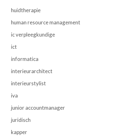
huidtherapie
human resource management
ic verpleegkundige
ict
informatica
interieurarchitect
interieurstylist
iva
junior accountmanager
juridisch
kapper