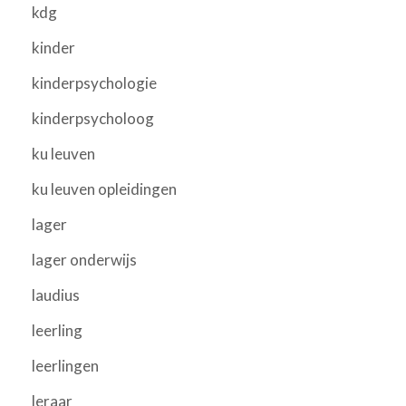
kdg
kinder
kinderpsychologie
kinderpsycholoog
ku leuven
ku leuven opleidingen
lager
lager onderwijs
laudius
leerling
leerlingen
leraar