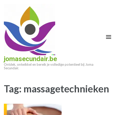
Ga
naar
inhoud
(druk
op
enter)
jomasecundair.be
Ontdek, ontwikkel en bereik je volledige potentieel bij Joma
Secundair.
Tag:
massagetechnieken