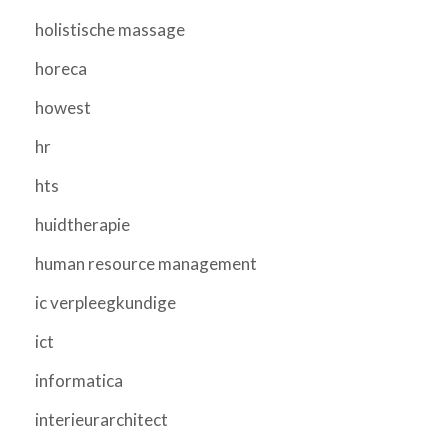
holistische massage
horeca
howest
hr
hts
huidtherapie
human resource management
ic verpleegkundige
ict
informatica
interieurarchitect