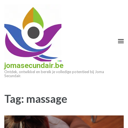
Ga
naar
inhoud
(druk
op
enter)
jomasecundair.be
Ontdek, ontwikkel en bereik je volledige potentieel bij Joma
Secundair.
Tag:
massage