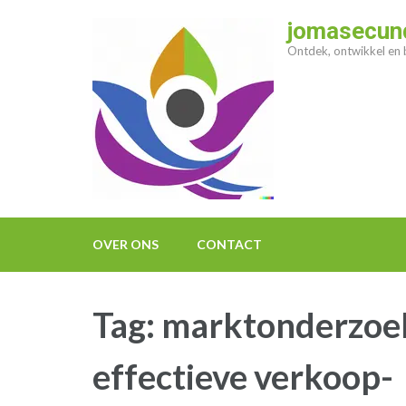
Ga
jomasecund
naar
Ontdek, ontwikkel en b
inhoud
(druk
op
enter)
OVER ONS
CONTACT
Tag:
marktonderzoek
effectieve verkoop-