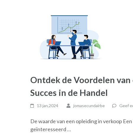
Ontdek de Voordelen van 
Succes in de Handel
13 jan,2024
jomasecundairbe
Geef ee
De waarde van een opleiding in verkoop Een c
geïnteresseerd …