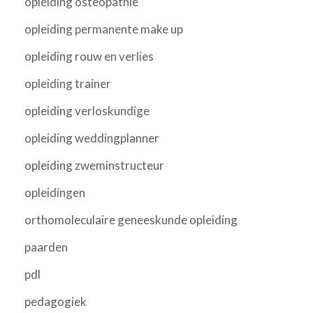
opleiding osteopathie
opleiding permanente make up
opleiding rouw en verlies
opleiding trainer
opleiding verloskundige
opleiding weddingplanner
opleiding zweminstructeur
opleidingen
orthomoleculaire geneeskunde opleiding
paarden
pdl
pedagogiek