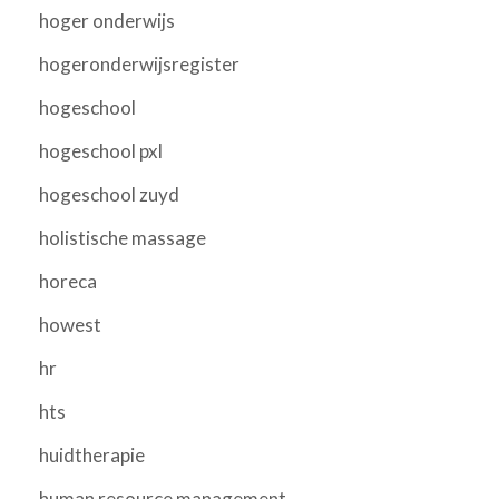
hoger onderwijs
hogeronderwijsregister
hogeschool
hogeschool pxl
hogeschool zuyd
holistische massage
horeca
howest
hr
hts
huidtherapie
human resource management