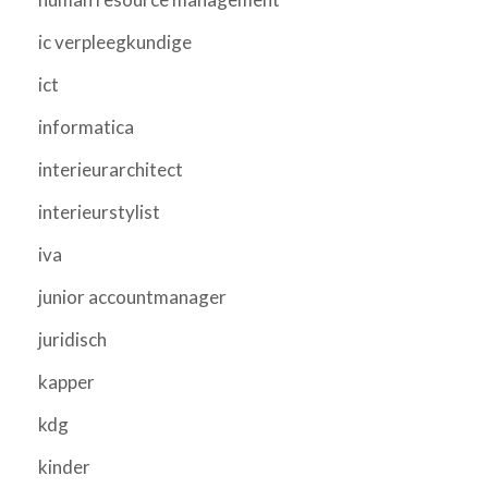
ic verpleegkundige
ict
informatica
interieurarchitect
interieurstylist
iva
junior accountmanager
juridisch
kapper
kdg
kinder