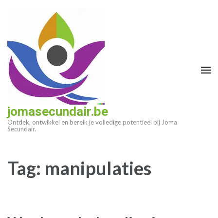
Ga
naar
inhoud
(druk
op
enter)
jomasecundair.be
Ontdek, ontwikkel en bereik je volledige potentieel bij Joma
Secundair.
Tag:
manipulaties