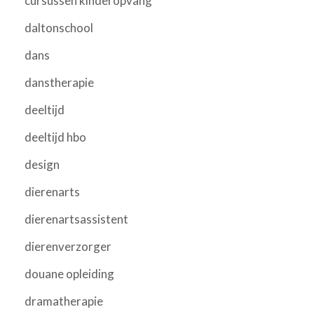
cursussen kinderopvang
daltonschool
dans
danstherapie
deeltijd
deeltijd hbo
design
dierenarts
dierenartsassistent
dierenverzorger
douane opleiding
dramatherapie