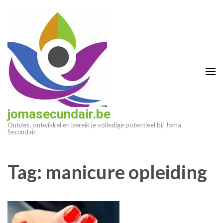
Ga
naar
inhoud
(druk
op
enter)
jomasecundair.be
Ontdek, ontwikkel en bereik je volledige potentieel bij Joma
Secundair.
Tag:
manicure opleiding