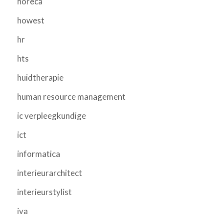
horeca
howest
hr
hts
huidtherapie
human resource management
ic verpleegkundige
ict
informatica
interieurarchitect
interieurstylist
iva