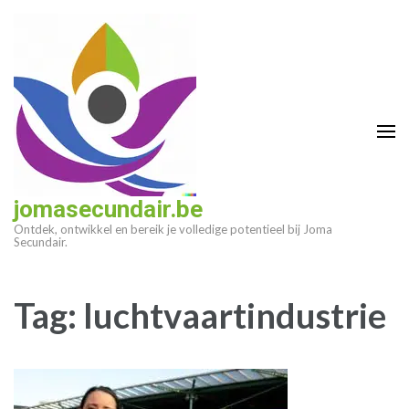
Ga
naar
inhoud
(druk
op
enter)
jomasecundair.be
Ontdek, ontwikkel en bereik je volledige potentieel bij Joma
Secundair.
Tag:
luchtvaartindustrie