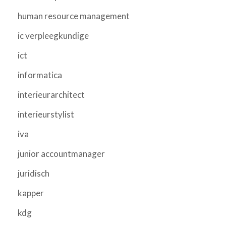
human resource management
ic verpleegkundige
ict
informatica
interieurarchitect
interieurstylist
iva
junior accountmanager
juridisch
kapper
kdg