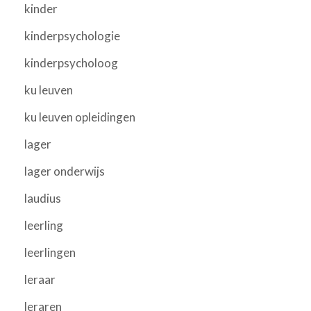
kinder
kinderpsychologie
kinderpsycholoog
ku leuven
ku leuven opleidingen
lager
lager onderwijs
laudius
leerling
leerlingen
leraar
leraren