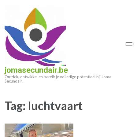
Ga
naar
inhoud
(druk
op
enter)
jomasecundair.be
Ontdek, ontwikkel en bereik je volledige potentieel bij Joma
Secundair.
Tag:
luchtvaart