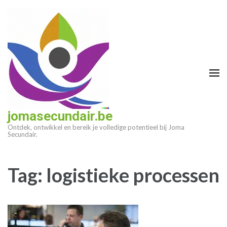
Ga
naar
inhoud
(druk
op
enter)
jomasecundair.be
Ontdek, ontwikkel en bereik je volledige potentieel bij Joma
Secundair.
Tag:
logistieke processen