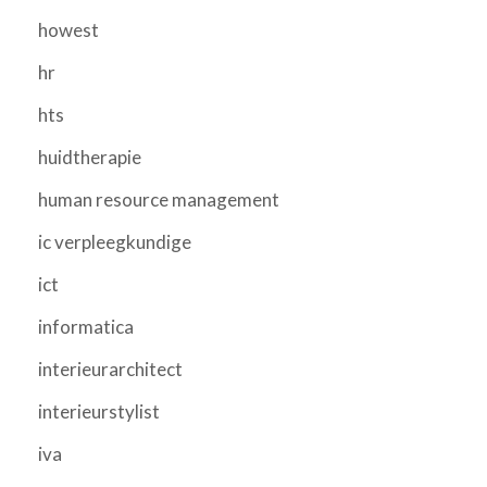
howest
hr
hts
huidtherapie
human resource management
ic verpleegkundige
ict
informatica
interieurarchitect
interieurstylist
iva