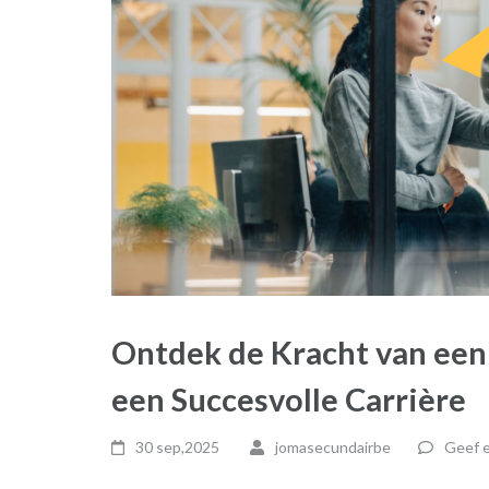
Ontdek de Kracht van ee
een Succesvolle Carrière
30 sep,2025
jomasecundairbe
Geef e