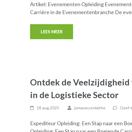
Artikel: Evenementen Opleiding Evenementen
Carrière in de Evenementenbranche De even
LEES MEER
Ontdek de Veelzijdigheid
in de Logistieke Sector
18 aug,2025
jomasecundairbe
Geef e
Expediteur Opleiding: Een Stap naar een Boe
Opleiding: Een Stap naar een Boeiende Carri