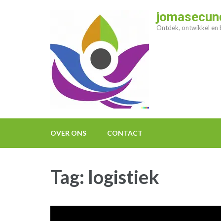
Ga
jomasecund
naar
Ontdek, ontwikkel en b
inhoud
(druk
op
enter)
OVER ONS
CONTACT
Tag:
logistiek