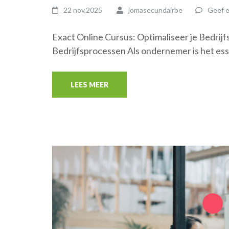
22 nov,2025
jomasecundairbe
Geef e
Exact Online Cursus: Optimaliseer je Bedrij
Bedrijfsprocessen Als ondernemer is het ess
LEES MEER