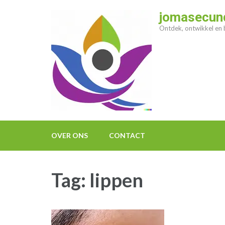
Ga
jomasecund
naar
Ontdek, ontwikkel en b
inhoud
(druk
op
enter)
OVER ONS
CONTACT
Tag:
lippen