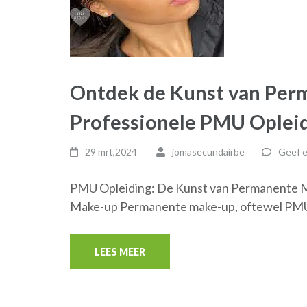
Ontdek de Kunst van Per
Professionele PMU Oplei
29 mrt,2024
jomasecundairbe
Geef e
PMU Opleiding: De Kunst van Permanente 
Make-up Permanente make-up, oftewel PMU,
LEES MEER