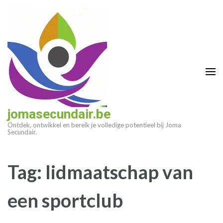
Ga
naar
inhoud
(druk
op
enter)
jomasecundair.be
Ontdek, ontwikkel en bereik je volledige potentieel bij Joma
Secundair.
Tag:
lidmaatschap van
een sportclub