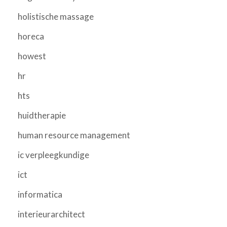
holistische massage
horeca
howest
hr
hts
huidtherapie
human resource management
ic verpleegkundige
ict
informatica
interieurarchitect