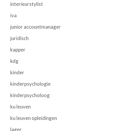
interieurstylist
iva
junior accountmanager
juridisch
kapper
kdg
kinder
kinderpsychologie
kinderpsycholoog
ku leuven
ku leuven opleidingen
lager