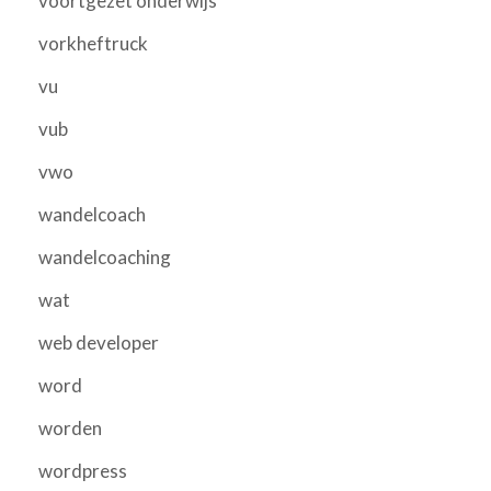
voortgezet onderwijs
vorkheftruck
vu
vub
vwo
wandelcoach
wandelcoaching
wat
web developer
word
worden
wordpress