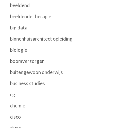
beeldend
beeldende therapie
big data
binnenhuisarchitect opleiding
biologie
boomverzorger
buitengewoon onderwijs
business studies
cgt
chemie
cisco
civas