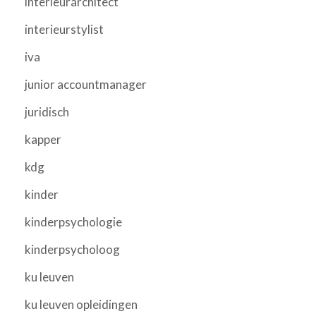
interieurarchitect
interieurstylist
iva
junior accountmanager
juridisch
kapper
kdg
kinder
kinderpsychologie
kinderpsycholoog
ku leuven
ku leuven opleidingen