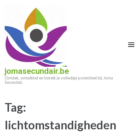
Ga
naar
inhoud
(druk
op
enter)
jomasecundair.be
Ontdek, ontwikkel en bereik je volledige potentieel bij Joma
Secundair.
Tag:
lichtomstandigheden