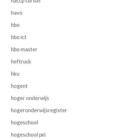
haccp cursus
havo
hbo
hbo ict
hbo master
heftruck
hku
hogent
hoger onderwijs
hogeronderwijsregister
hogeschool
hogeschool pxl