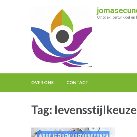
Ga
jomasecund
naar
Ontdek, ontwikkel en b
inhoud
(druk
op
enter)
OVER ONS
CONTACT
Tag:
levensstijlkeuze