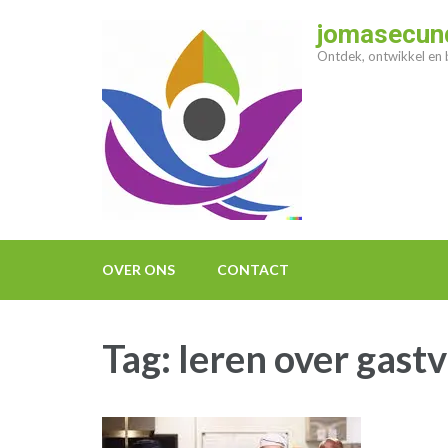
Ga
jomasecund
naar
Ontdek, ontwikkel en b
inhoud
(druk
op
enter)
OVER ONS
CONTACT
Tag:
leren over gastv