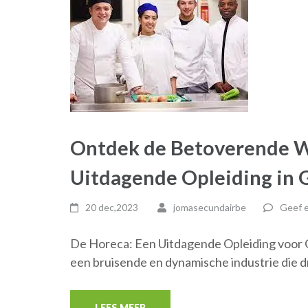
Ontdek de Betoverende We
Uitdagende Opleiding in G
20 dec,2023
jomasecundairbe
Geef e
De Horeca: Een Uitdagende Opleiding voor Ga
een bruisende en dynamische industrie die d
LEES MEER