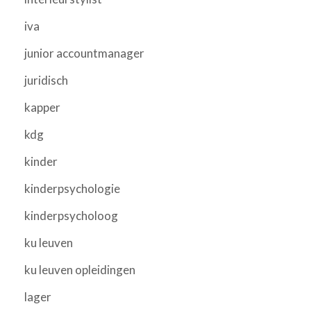
iva
junior accountmanager
juridisch
kapper
kdg
kinder
kinderpsychologie
kinderpsycholoog
ku leuven
ku leuven opleidingen
lager