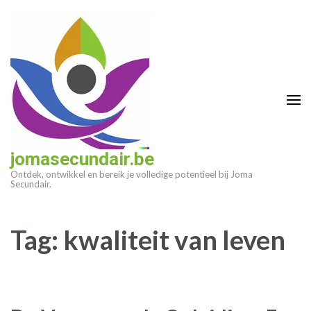
Ga
naar
inhoud
(druk
op
enter)
jomasecundair.be
Ontdek, ontwikkel en bereik je volledige potentieel bij Joma
Secundair.
Tag:
kwaliteit van leven