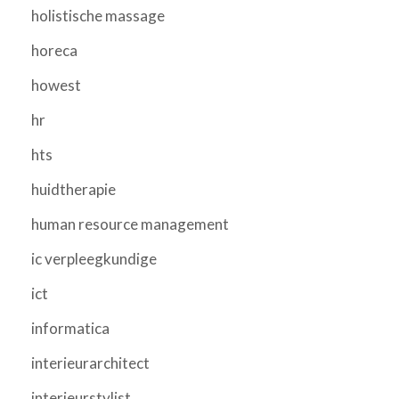
holistische massage
horeca
howest
hr
hts
huidtherapie
human resource management
ic verpleegkundige
ict
informatica
interieurarchitect
interieurstylist