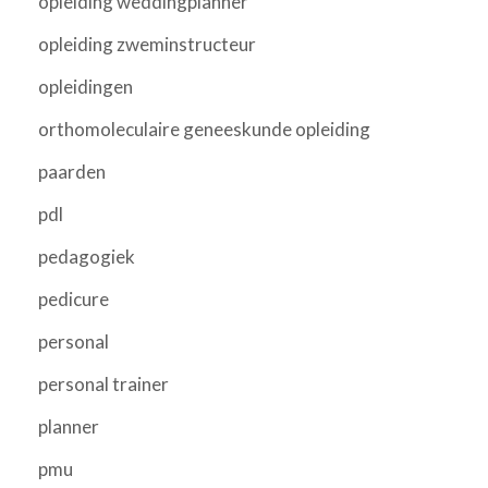
opleiding weddingplanner
opleiding zweminstructeur
opleidingen
orthomoleculaire geneeskunde opleiding
paarden
pdl
pedagogiek
pedicure
personal
personal trainer
planner
pmu