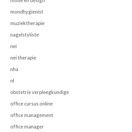
mode en design
mondhygienist
muziektherapie
nagelstyliste
nei
nei therapie
nha
nl
obstetrie verpleegkundige
office cursus online
office management
office manager