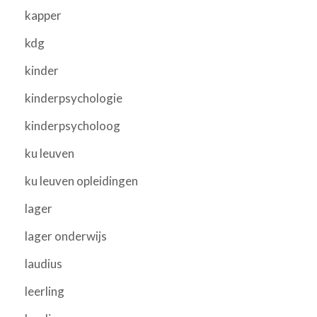
kapper
kdg
kinder
kinderpsychologie
kinderpsycholoog
ku leuven
ku leuven opleidingen
lager
lager onderwijs
laudius
leerling