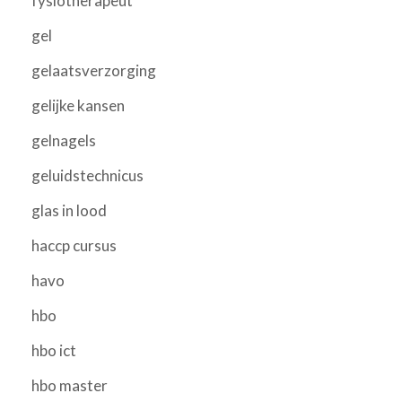
fysiotherapeut
gel
gelaatsverzorging
gelijke kansen
gelnagels
geluidstechnicus
glas in lood
haccp cursus
havo
hbo
hbo ict
hbo master