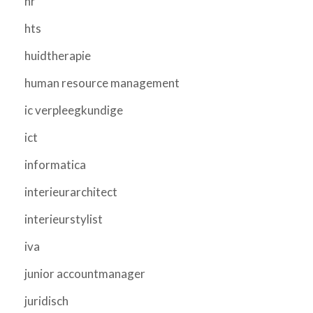
hr
hts
huidtherapie
human resource management
ic verpleegkundige
ict
informatica
interieurarchitect
interieurstylist
iva
junior accountmanager
juridisch