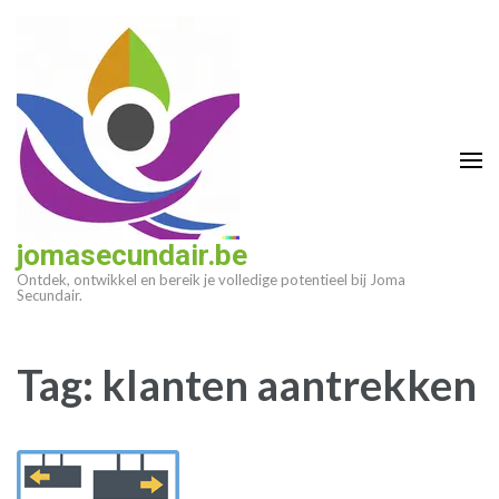
Ga
naar
inhoud
(druk
op
enter)
jomasecundair.be
Ontdek, ontwikkel en bereik je volledige potentieel bij Joma
Secundair.
Tag:
klanten aantrekken