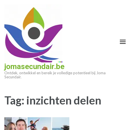
Ga
naar
inhoud
(druk
op
enter)
jomasecundair.be
Ontdek, ontwikkel en bereik je volledige potentieel bij Joma
Secundair.
Tag:
inzichten delen