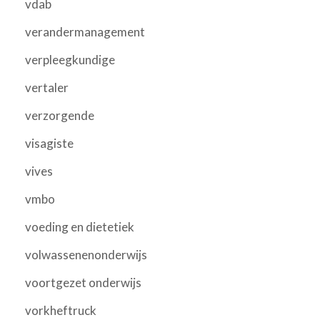
vdab
verandermanagement
verpleegkundige
vertaler
verzorgende
visagiste
vives
vmbo
voeding en dietetiek
volwassenenonderwijs
voortgezet onderwijs
vorkheftruck