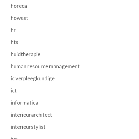
horeca
howest
hr
hts
huidtherapie
human resource management
ic verpleegkundige
ict
informatica
interieurarchitect
interieurstylist
iva